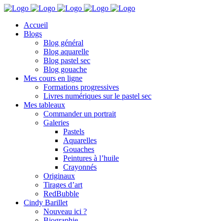
Accueil
Blogs
Blog général
Blog aquarelle
Blog pastel sec
Blog gouache
Mes cours en ligne
Formations progressives
Livres numériques sur le pastel sec
Mes tableaux
Commander un portrait
Galeries
Pastels
Aquarelles
Gouaches
Peintures à l’huile
Crayonnés
Originaux
Tirages d’art
RedBubble
Cindy Barillet
Nouveau ici ?
Biographie