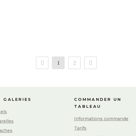
excellent réveillon à tous et une
merveilleuse année 2016 ! Pour cette
dernière vidéo...
31 décembre, 2015
/
31 Comments
1
2
S GALERIES
COMMANDER UN
TABLEAU
els
Informations commande
relles
Tarifs
aches