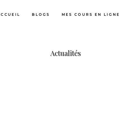
ACCUEIL
BLOGS
MES COURS EN LIGNE
Actualités
Ma boutique Etsy
Questio
Bonjour à tous ! J'ai le plaisir de vous
exposit
annoncer la création de ma boutique Etsy