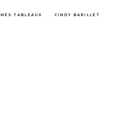
MES TABLEAUX
CINDY BARILLET
ns réponses : Les
ions collectives