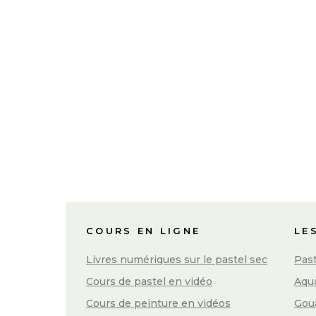
j'en suis absolument ravie ! Merci à...
01 octobre, 2016
/
42 Comments
COURS EN LIGNE
LE
Livres numériques sur le pastel sec
Past
Cours de pastel en vidéo
Aqua
Cours de peinture en vidéos
Gou