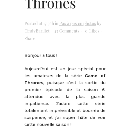
Thrones
Posted at 17:56h
in
Pas à pas en photos
by
CindyBarillet
43 Comments
0
Likes
Share
Bonjour à tous !
Aujourd’hui est un jour spécial pour
les amateurs de la série
Game of
Thrones
, puisque c’est la sortie du
premier épisode de la saison 6,
attendue avec la plus grande
impatience. J’adore cette série
totalement imprévisible et bourrée de
suspense, et j’ai super hâte de voir
cette nouvelle saison !