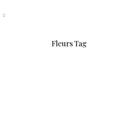
Fleurs Tag
Techniques de base des
crayons aquarellables
Tous les médiums nécessitent de
connaître un minimum les
techniques de base pour pouvoir
profiter entièrement des moyens
uniques d'expression...