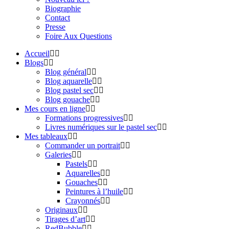
Biographie
Contact
Presse
Foire Aux Questions
Accueil
Blogs
Blog général
Blog aquarelle
Blog pastel sec
Blog gouache
Mes cours en ligne
Formations progressives
Livres numériques sur le pastel sec
Mes tableaux
Commander un portrait
Galeries
Pastels
Aquarelles
Gouaches
Peintures à l’huile
Crayonnés
Originaux
Tirages d’art
RedBubble