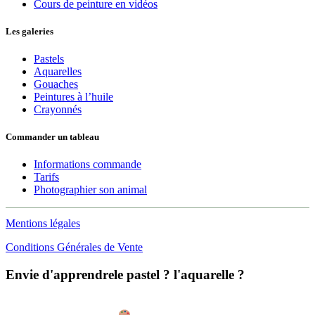
Cours de peinture en vidéos
Les galeries
Pastels
Aquarelles
Gouaches
Peintures à l’huile
Crayonnés
Commander un tableau
Informations commande
Tarifs
Photographier son animal
Mentions légales
Conditions Générales de Vente
Envie d'apprendre​
le pastel ?
l'aquarelle ?
Inscrivez-vous et recevez gratuitement mes 2 guides pour débuter au
pastel sec et à l’aquarelle
: