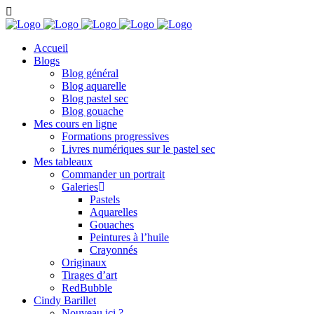
Accueil
Blogs
Blog général
Blog aquarelle
Blog pastel sec
Blog gouache
Mes cours en ligne
Formations progressives
Livres numériques sur le pastel sec
Mes tableaux
Commander un portrait
Galeries
Pastels
Aquarelles
Gouaches
Peintures à l’huile
Crayonnés
Originaux
Tirages d’art
RedBubble
Cindy Barillet
Nouveau ici ?