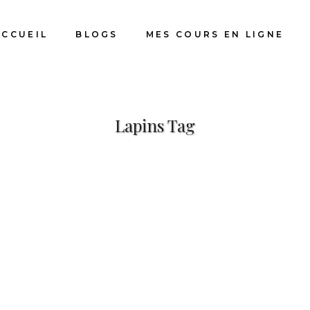
ACCUEIL
BLOGS
MES COURS EN LIGNE
Lapins Tag
Lapin à l’aquarelle (peinture et
Utilise
crayons)
de coul