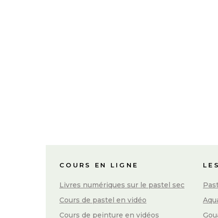
Lapins aux pastels secs
Bonjour à tous ! Quel bonheur de réaliser
et d'ajouter à mon blog ce tableau de
lapins aux pastels ! Il...
23 août, 2016
/
5 Comments
COURS EN LIGNE
LE
Livres numériques sur le pastel sec
Past
Cours de pastel en vidéo
Aqua
Cours de peinture en vidéos
Gou