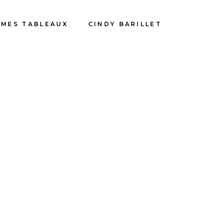
MES TABLEAUX
CINDY BARILLET
r les PanPastel : Le fondu
eurs