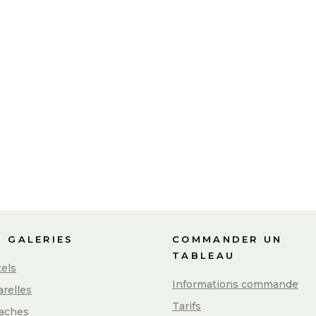
S GALERIES
COMMANDER UN
TABLEAU
els
Informations commande
relles
Tarifs
aches