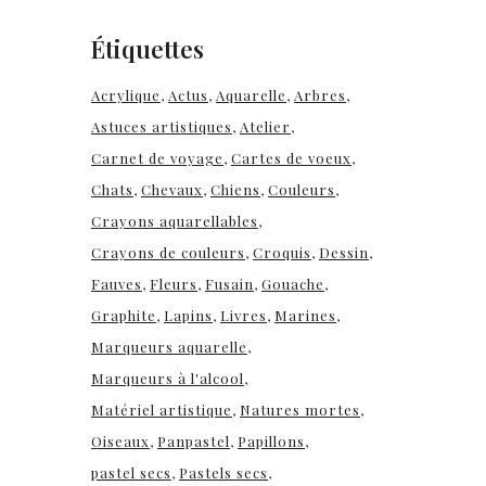
Étiquettes
Acrylique
Actus
Aquarelle
Arbres
Astuces artistiques
Atelier
Carnet de voyage
Cartes de voeux
Chats
Chevaux
Chiens
Couleurs
Crayons aquarellables
Crayons de couleurs
Croquis
Dessin
Fauves
Fleurs
Fusain
Gouache
Graphite
Lapins
Livres
Marines
Marqueurs aquarelle
Marqueurs à l'alcool
Matériel artistique
Natures mortes
Oiseaux
Panpastel
Papillons
pastel secs
Pastels secs