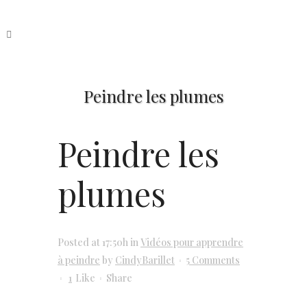
Peindre les plumes
Peindre les
plumes
Posted at 17:50h
in
Vidéos pour apprendre
à peindre
by
CindyBarillet
5 Comments
1
Like
Share