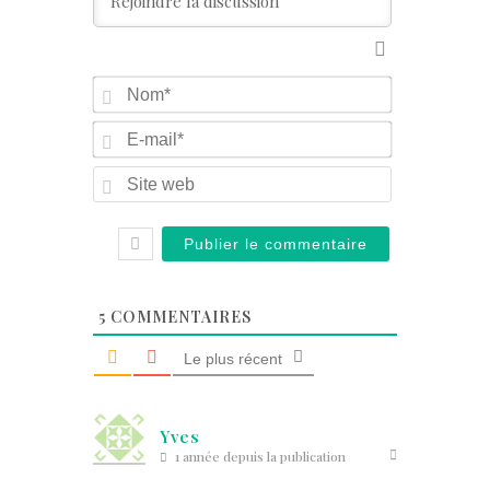
Nom*
E-
mail*
Site
web
5
COMMENTAIRES
Le plus récent
Yves
1 année depuis la publication