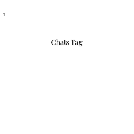
Chats Tag
Chat birman au pastel sec
Bonjour à tous ! Aujourd'hui, je vous
présente la jolie commande de
Catherine : Sa belle Nougatine,
sacrée de Birmanie, représentée...
20 avril, 2018
/
3 Comments