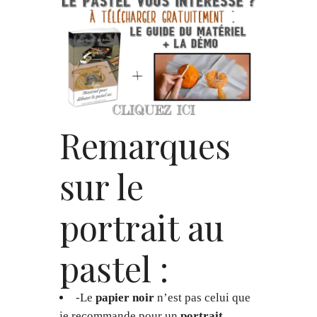
Remarques
sur le
portrait au
pastel :
-Le
papier noir
n’est pas celui que
je recommande pour un
portrait