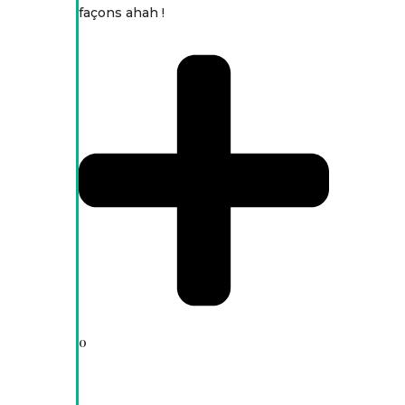
façons ahah !
0