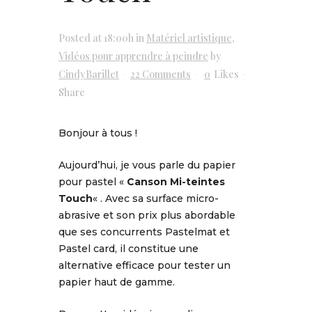
Posted at 18:00h
in
Matériel artistique
,
Vidéos pour apprendre à peindre
by
CindyBarillet
22 Comments
0
Likes
Share
Bonjour à tous !
Aujourd’hui, je vous parle du papier
pour pastel «
Canson Mi-teintes
Touch
« . Avec sa surface micro-
abrasive et son prix plus abordable
que ses concurrents Pastelmat et
Pastel card, il constitue une
alternative efficace pour tester un
papier haut de gamme.