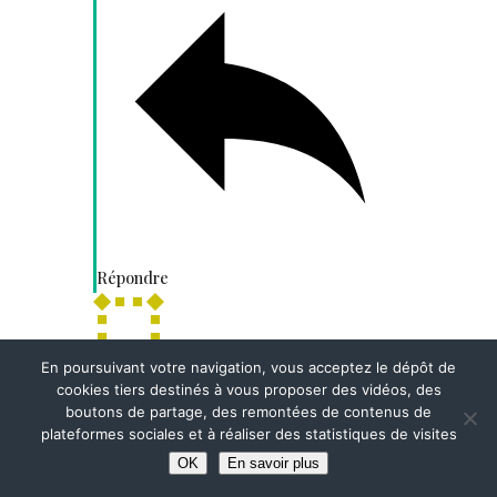
Répondre
En poursuivant votre navigation, vous acceptez le dépôt de
Suzanne MONNOT
cookies tiers destinés à vous proposer des vidéos, des
8 années depuis la publication
boutons de partage, des remontées de contenus de
plateformes sociales et à réaliser des statistiques de visites
OK
En savoir plus
Bonjour,