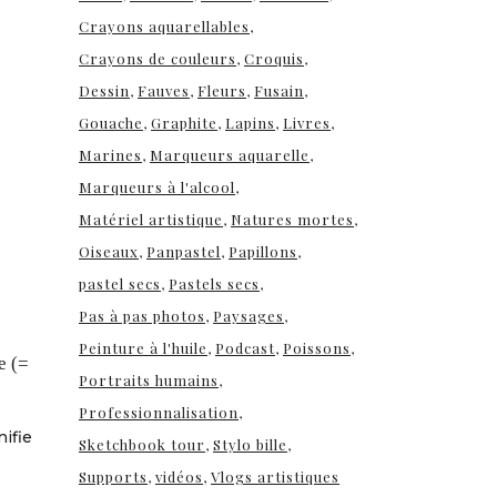
Crayons aquarellables
Crayons de couleurs
Croquis
Dessin
Fauves
Fleurs
Fusain
Gouache
Graphite
Lapins
Livres
Marines
Marqueurs aquarelle
Marqueurs à l'alcool
Matériel artistique
Natures mortes
Oiseaux
Panpastel
Papillons
pastel secs
Pastels secs
Pas à pas photos
Paysages
Peinture à l'huile
Podcast
Poissons
e (=
Portraits humains
Professionnalisation
nifie
Sketchbook tour
Stylo bille
Supports
vidéos
Vlogs artistiques