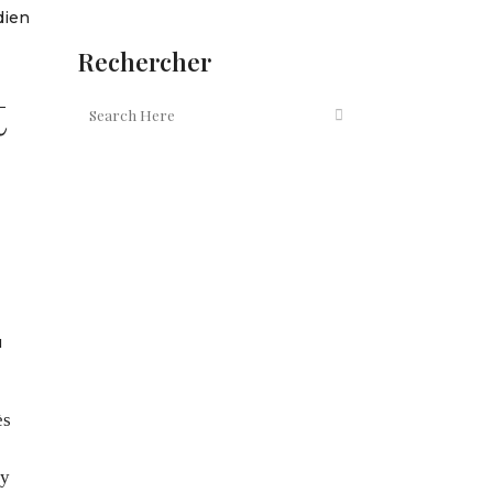
dien
Rechercher
t
u
ès
 y