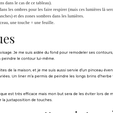
ins dans le cas de ce tableau).
ans les ombres pour les faire respirer (mais ces lumières là ser
anches) et des zones sombres dans les lumières.
ceau, une touche = une feuille.
ues
le visage. Je me suis aidée du fond pour remodeler ses contours,
à peindre le contour lui-même.
oites de la maison, et je me suis aussi servie d’un pinceau éven
riées. Un liner m’a permis de peindre les longs brins d’herbe 
nique est très efficace mais mon but sera de les éviter lors de 
r la juxtaposition de touches.