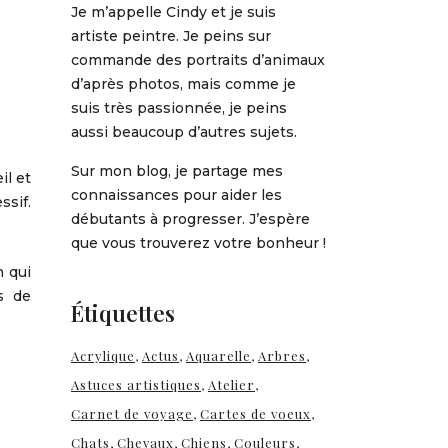
Je m’appelle Cindy et je suis
artiste peintre. Je peins sur
commande des portraits d’animaux
d’après photos, mais comme je
suis très passionnée, je peins
aussi beaucoup d’autres sujets.
Sur mon blog, je partage mes
il et
connaissances pour aider les
ssif.
débutants à progresser. J’espère
que vous trouverez votre bonheur !
n qui
s de
Étiquettes
Acrylique
Actus
Aquarelle
Arbres
Astuces artistiques
Atelier
Carnet de voyage
Cartes de voeux
Chats
Chevaux
Chiens
Couleurs