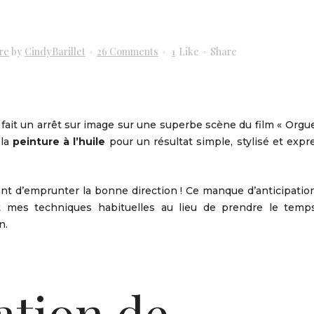
re
by
CindyBarillet
26 Comments
1
Like
Share
 fait un arrêt sur image sur une superbe scène du film « Orgue
la
peinture à l’huile
pour un résultat simple, stylisé et expre
ant d’emprunter la bonne direction ! Ce manque d’anticipatio
 mes techniques habituelles au lieu de prendre le temp
n.
tion de