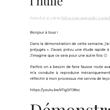
l’huile
Posted at 16:30h
in
Vidéos pour apprendre à peind
Bonjour à tous !
Dans la démonstration de cette semaine, j’ai
préjugés ». J’avais prévu une étude rapide à 
J’imagine que ce sera pour une autre fois 🙂
Parfois on a besoin de faire fausse route av
m’a conduite à reproduire mécaniquement
réfléchir à mon processus me servira de leço
https://youtu.be/47ig3FlJ8sc
Démonstra