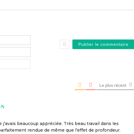
Nom*
E-
mail*
Site
web
Le plus récent
ON
 j’avais beaucoup appréciée. Très beau travail dans les
t parfaitement rendue de même que l’effet de profondeur.