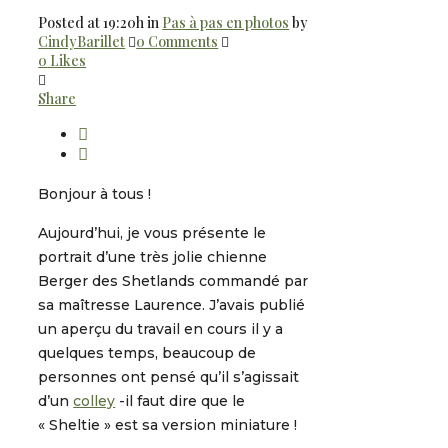
Posted at 19:20h
in
Pas à pas en photos
by
CindyBarillet
0 Comments
0
Likes
Share
Bonjour à tous !
Aujourd’hui, je vous présente le
portrait d’une très jolie chienne
Berger des Shetlands commandé par
sa maîtresse Laurence. J’avais publié
un aperçu du travail en cours il y a
quelques temps, beaucoup de
personnes ont pensé qu’il s’agissait
d’un
colley
-il faut dire que le
« Sheltie » est sa version miniature !