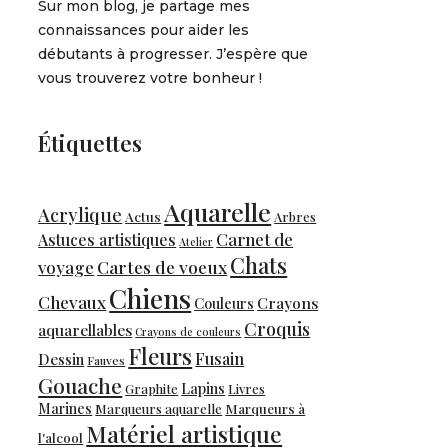
Sur mon blog, je partage mes
connaissances pour aider les
débutants à progresser. J’espère que
vous trouverez votre bonheur !
Étiquettes
Aquarelle
Acrylique
Actus
Arbres
Carnet de
Astuces artistiques
Atelier
Chats
Cartes de voeux
voyage
Chiens
Chevaux
Crayons
Couleurs
Croquis
aquarellables
Crayons de couleurs
Fleurs
Fusain
Dessin
Fauves
Gouache
Lapins
Graphite
Livres
Marines
Marqueurs à
Marqueurs aquarelle
Matériel artistique
l'alcool