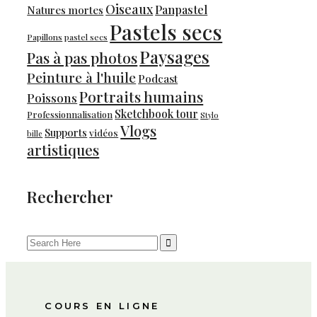
Oiseaux
Panpastel
Natures mortes
Pastels secs
Papillons
pastel secs
Paysages
Pas à pas photos
Peinture à l'huile
Podcast
Portraits humains
Poissons
Sketchbook tour
Professionnalisation
Stylo
Vlogs
Supports
vidéos
bille
artistiques
Rechercher
COURS EN LIGNE