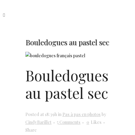
Bouledogues au pastel sec
Bouledogues
au pastel sec
Posted at 18:39h
in
Pas à pas en photos
by
CindyBarillet
5 Comments
0
Likes
Share