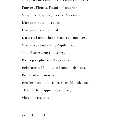
Fauves
Fleurs
Fusain
Gouache
Graphite
Lapins
Livres
Marines
Marqueurs aquarelle
Marqueurs à l'alcool
Matériel artistique
Natures mortes
Oiseaux
Panpastel
Papillons
pastel secs
Pastels secs
Pas à pas photos
Paysages
Peinture à l'huile
Podcast
Poissons
Portraits humains
Professionnalisation
Sketchbook tour
Stylo bille
Supports
vidéos
Vlogs artistiques