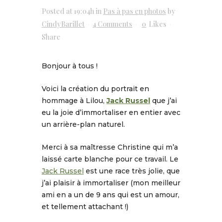
Posted at 19:04h
in
Pas à pas en photos
by
CindyBarillet
4 Comments
0
Likes
Share
Bonjour à tous !
Voici la création du portrait en
hommage à Lilou,
Jack Russel
que j’ai
eu la joie d’immortaliser en entier avec
un arrière-plan naturel.
Merci à sa maîtresse Christine qui m’a
laissé carte blanche pour ce travail. Le
Jack Russel
est une race très jolie, que
j’ai plaisir à immortaliser (mon meilleur
ami en a un de 9 ans qui est un amour,
et tellement attachant !)