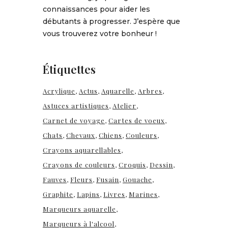
connaissances pour aider les
débutants à progresser. J’espère que
vous trouverez votre bonheur !
Étiquettes
Acrylique
Actus
Aquarelle
Arbres
Astuces artistiques
Atelier
Carnet de voyage
Cartes de voeux
Chats
Chevaux
Chiens
Couleurs
Crayons aquarellables
Crayons de couleurs
Croquis
Dessin
Fauves
Fleurs
Fusain
Gouache
Graphite
Lapins
Livres
Marines
Marqueurs aquarelle
Marqueurs à l'alcool