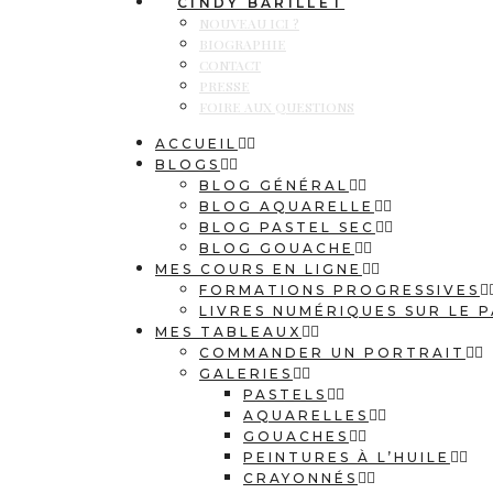
CINDY BARILLET
NOUVEAU ICI ?
BIOGRAPHIE
CONTACT
PRESSE
FOIRE AUX QUESTIONS
ACCUEIL
BLOGS
BLOG GÉNÉRAL
BLOG AQUARELLE
BLOG PASTEL SEC
BLOG GOUACHE
MES COURS EN LIGNE
FORMATIONS PROGRESSIVES
LIVRES NUMÉRIQUES SUR LE P
MES TABLEAUX
COMMANDER UN PORTRAIT
GALERIES
PASTELS
AQUARELLES
GOUACHES
PEINTURES À L’HUILE
CRAYONNÉS