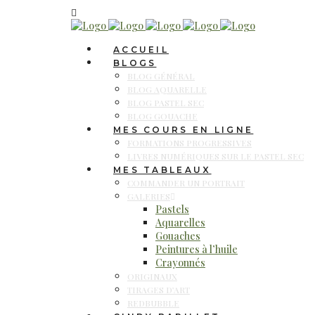
ACCUEIL
BLOGS
BLOG GÉNÉRAL
BLOG AQUARELLE
BLOG PASTEL SEC
BLOG GOUACHE
MES COURS EN LIGNE
FORMATIONS PROGRESSIVES
LIVRES NUMÉRIQUES SUR LE PASTEL SEC
MES TABLEAUX
COMMANDER UN PORTRAIT
GALERIES
Pastels
Aquarelles
Gouaches
Peintures à l’huile
Crayonnés
ORIGINAUX
TIRAGES D’ART
REDBUBBLE