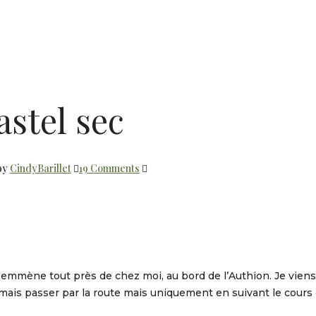
stel sec
by
CindyBarillet
19 Comments
us emmène tout près de chez moi, au bord de l’Authion. Je vie
 jamais passer par la route mais uniquement en suivant le cours 