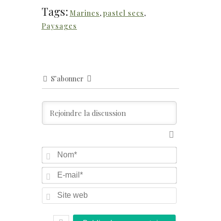
Tags:
Marines
,
pastel secs
,
Paysages
S’abonner
Nom*
E-
mail*
Site
web