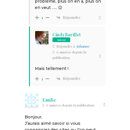
problème, plus on en a, plus on
en veut ….. 😉
Répondre
1
CindyBarillet
Auteur
Répondre à
Johanne
6 années depuis la
publication
Mais tellement !
Répondre
1
Emilie
6 années depuis la publication
Bonjour,
J’aurais aimé savoir si vous
connaissiez des sites ou l’on peut