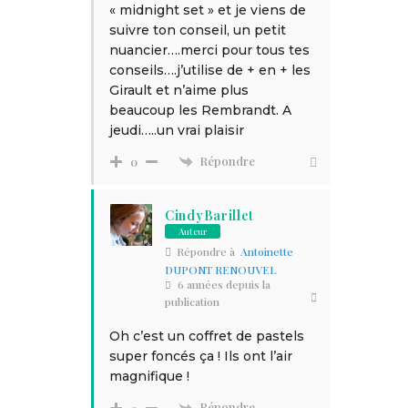
« midnight set » et je viens de
suivre ton conseil, un petit
nuancier….merci pour tous tes
conseils….j’utilise de + en + les
Girault et n’aime plus
beaucoup les Rembrandt. A
jeudi…..un vrai plaisir
Répondre
0
CindyBarillet
Auteur
Répondre à
Antoinette
DUPONT RENOUVEL
6 années depuis la
publication
Oh c’est un coffret de pastels
super foncés ça ! Ils ont l’air
magnifique !
Répondre