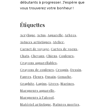
débutants à progresser. J’espère que
vous trouverez votre bonheur !
Étiquettes
Acrylique
Actus
Aquarelle
Arbres
Astuces artistiques
Atelier
Carnet de voyage
Cartes de voeux
Chats
Chevaux
Chiens
Couleurs
Crayons aquarellables
Crayons de couleurs
Croquis
Dessin
Fauves
Fleurs
Fusain
Gouache
Graphite
Lapins
Livres
Marines
Marqueurs aquarelle
Marqueurs à l'alcool
Matériel artistique
Natures mortes