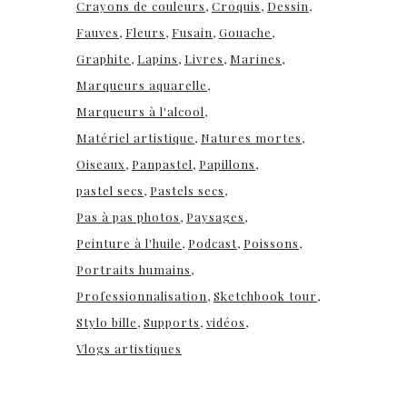
Crayons de couleurs
Croquis
Dessin
Fauves
Fleurs
Fusain
Gouache
Graphite
Lapins
Livres
Marines
Marqueurs aquarelle
Marqueurs à l'alcool
Matériel artistique
Natures mortes
Oiseaux
Panpastel
Papillons
pastel secs
Pastels secs
Pas à pas photos
Paysages
Peinture à l'huile
Podcast
Poissons
Portraits humains
Professionnalisation
Sketchbook tour
Stylo bille
Supports
vidéos
Vlogs artistiques