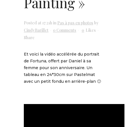
Painting »
Posted at 17:21h
in
Pas à pas en photos
by
CindyBarillet
0 Comments
0
Likes
Share
Et voici la vidéo accélérée du portrait
de Fortuna, offert par Daniel à sa
femme pour son anniversaire. Un
tableau en 24*30cm sur Pastelmat
avec un petit fondu en arrière-plan 🙂