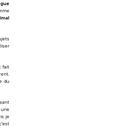
ogue
omme
imal
ujets
liser
 fait
rent.
te du
isant
e une
is je
c’est