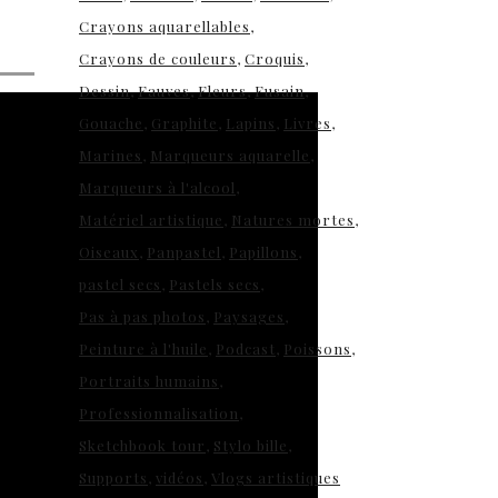
Crayons aquarellables
Crayons de couleurs
Croquis
Dessin
Fauves
Fleurs
Fusain
Gouache
Graphite
Lapins
Livres
Marines
Marqueurs aquarelle
Marqueurs à l'alcool
Matériel artistique
Natures mortes
Oiseaux
Panpastel
Papillons
pastel secs
Pastels secs
Pas à pas photos
Paysages
Peinture à l'huile
Podcast
Poissons
Portraits humains
Professionnalisation
Sketchbook tour
Stylo bille
Supports
vidéos
Vlogs artistiques