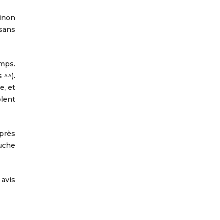
sinon
 sans
emps.
 ^^).
e, et
lent
après
ouche
 avis