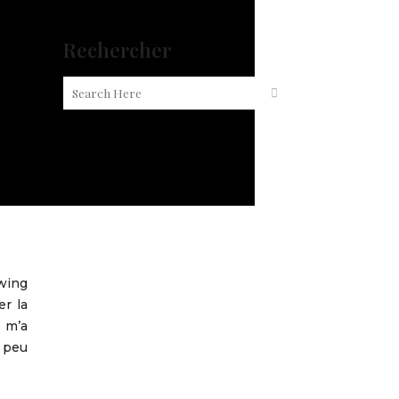
Rechercher
awing
er la
 m’a
t peu