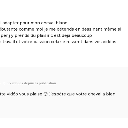
e l adapter pour mon cheval blanc
débutante comme moi je me détends en dessinant même si
er j y prends du plaisir c est déjà beaucoup
 travail et votre passion cela se ressent dans vos vidéos
X
10 années depuis la publication
ette vidéo vous plaise 🙂 J’espère que votre cheval a bien