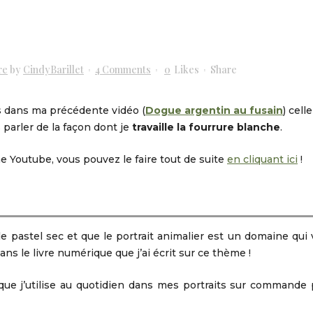
re
by
CindyBarillet
4 Comments
0
Likes
Share
dans ma précédente vidéo (
Dogue argentin au fusain
) celle
s parler de la façon dont je
travaille la fourrure blanche
.
 Youtube, vous pouvez le faire tout de suite
en cliquant ici
!
le pastel sec et que le portrait animalier est un domaine qui
ns le livre numérique que j’ai écrit sur ce thème !
 que j’utilise au quotidien dans mes portraits sur commande