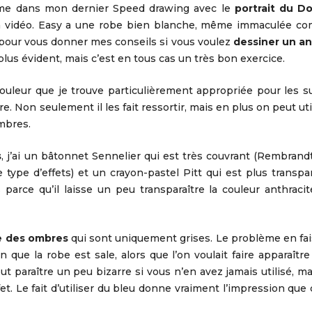
mme dans mon dernier Speed drawing avec le
portrait du D
la vidéo. Easy a une robe bien blanche, même immaculée c
r pour vous donner mes conseils si vous voulez
dessiner un an
 plus évident, mais c’est en tous cas un très bon exercice.
couleur que je trouve particulièrement appropriée pour les s
e. Non seulement il les fait ressortir, mais en plus on peut uti
ombres.
s
, j’ai un bâtonnet Sennelier qui est très couvrant (Rembrandt
ype d’effets) et un crayon-pastel Pitt qui est plus transpa
s parce qu’il laisse un peu transparaître la couleur anthraci
e des ombres
qui sont uniquement grises. Le problème en fa
on que la robe est sale, alors que l’on voulait faire apparaîtr
eut paraître un peu bizarre si vous n’en avez jamais utilisé, ma
. Le fait d’utiliser du bleu donne vraiment l’impression que 