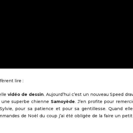
èrent lire :
elle
vidéo de dessin
. Aujourd’hui c’est un nouveau Speed dr
sy, une superbe chienne
Samoyède
. J’en profite pour remerci
ylvie, pour sa patience et pour sa gentillesse. Quand elle
mmandes de Noël du coup j’ai été obligée de la faire un peti