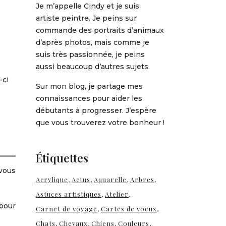
Je m’appelle Cindy et je suis
artiste peintre. Je peins sur
commande des portraits d’animaux
d’après photos, mais comme je
suis très passionnée, je peins
aussi beaucoup d’autres sujets.
-ci
Sur mon blog, je partage mes
connaissances pour aider les
débutants à progresser. J’espère
que vous trouverez votre bonheur !
Étiquettes
 vous
Acrylique
Actus
Aquarelle
Arbres
Astuces artistiques
Atelier
 pour
Carnet de voyage
Cartes de voeux
Chats
Chevaux
Chiens
Couleurs