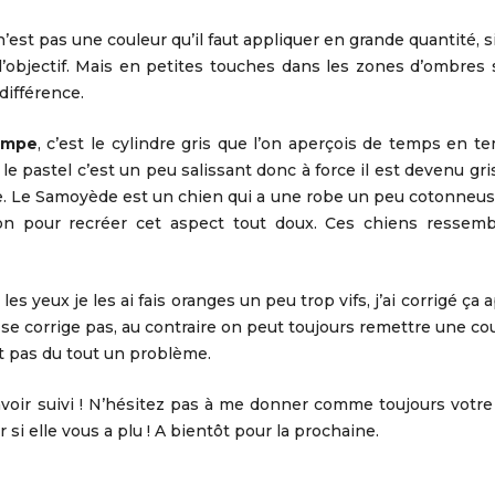
e n’est pas une couleur qu’il faut appliquer en grande quantité, 
 l’objectif. Mais en petites touches dans les zones d’ombres
différence.
ompe
, c’est le cylindre gris que l’on aperçois de temps en t
, le pastel c’est un peu salissant donc à force il est devenu gris
obe. Le Samoyède est un chien qui a une robe un peu cotonneus
açon pour recréer cet aspect tout doux. Ces chiens ressemb
 yeux je les ai fais oranges un peu trop vifs, j’ai corrigé ça 
ne se corrige pas, au contraire on peut toujours remettre une c
st pas du tout un problème.
l’avoir suivi ! N’hésitez pas à me donner comme toujours votre
i elle vous a plu ! A bientôt pour la prochaine.