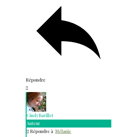
Répondre
CindyBarillet
Auteur
Répondre à
Mélanie