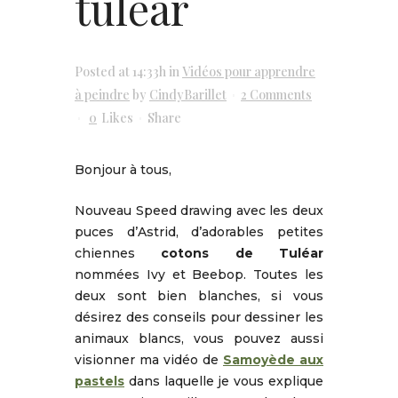
tuléar
Posted at 14:33h
in
Vidéos pour apprendre
à peindre
by
CindyBarillet
2 Comments
0
Likes
Share
Bonjour à tous,
Nouveau Speed drawing avec les deux
puces d’Astrid, d’adorables petites
chiennes
cotons de Tuléar
nommées Ivy et Beebop. Toutes les
deux sont bien blanches, si vous
désirez des conseils pour dessiner les
animaux blancs, vous pouvez aussi
visionner ma vidéo de
Samoyède aux
pastels
dans laquelle je vous explique