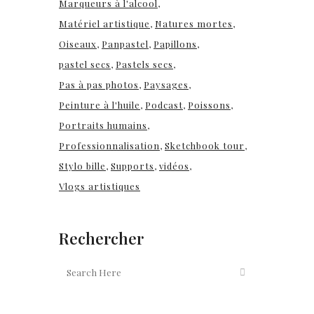
Marqueurs à l'alcool
Matériel artistique
Natures mortes
Oiseaux
Panpastel
Papillons
pastel secs
Pastels secs
Pas à pas photos
Paysages
Peinture à l'huile
Podcast
Poissons
Portraits humains
Professionnalisation
Sketchbook tour
Stylo bille
Supports
vidéos
Vlogs artistiques
Rechercher