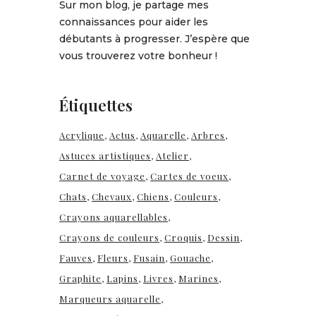
Sur mon blog, je partage mes
connaissances pour aider les
débutants à progresser. J’espère que
vous trouverez votre bonheur !
Étiquettes
Acrylique
Actus
Aquarelle
Arbres
Astuces artistiques
Atelier
Carnet de voyage
Cartes de voeux
Chats
Chevaux
Chiens
Couleurs
Crayons aquarellables
Crayons de couleurs
Croquis
Dessin
Fauves
Fleurs
Fusain
Gouache
Graphite
Lapins
Livres
Marines
Marqueurs aquarelle