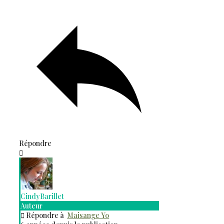
Répondre
CindyBarillet
Auteur
Répondre à
Maisange Yo