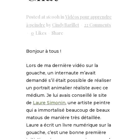
Posted at 16:00h
in
Vidéos pour apprendre
à peindre
by
CindyBarillet
22 Comments
0
Likes
Share
Bonjour à tous !
Lors de ma dernière vidéo sur la
gouache, un internaute m’avait
demandé s’il était possible de réaliser
un portrait animalier réaliste avec ce
médium. Je lui avais conseillé le site
de
Laure Simonin
, une artiste peintre
qui a immortalisé beaucoup de beaux
matous de manière très détaillée.
Laure a écrit un livre numérique sur la
gouache, c’est une bonne première