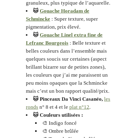
granuleux, plus typique de l’aquarelle.
🐱
Gouache Horadam de
Schmincke
: Super texture, super
pigmentation, prix élevé.
🐱
Gouache Linel extra fine de
Lefranc Bourgeois
: Belle texture et
belles couleurs dans l’ensemble mais
quelques soucis sur certaines (aspect
brillant bizarre sur de petites zones),
les couleurs que j’ai me paraissent un
peu moins opaques que la Schmincke
mais c’est un bon rapport qualité/prix.
🐱 Pinceaux Da Vinci Casanéo,
les
ronds
n° 8 et 4 et le
plat n°12
.
🐱 Couleurs utilisées :
🎨 Indigo foncé
🎨 Ombre brûlée