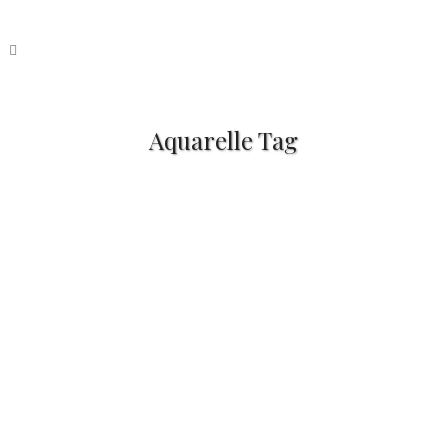
Aquarelle Tag
Fabrication d’une
couverture de carnet DIY
Bonjour à tous ! Après un été fort
occupé, il est temps pour moi de
prendre quelques jours de
dépaysement ! Je...
10 septembre, 2020
/
7 Comments